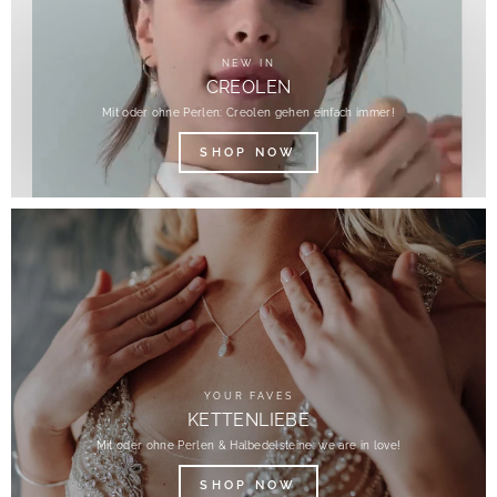
NEW IN
CREOLEN
Mit oder ohne Perlen: Creolen gehen einfach immer!
SHOP NOW
YOUR FAVES
KETTENLIEBE
Mit oder ohne Perlen & Halbedelsteine: we are in love!
SHOP NOW