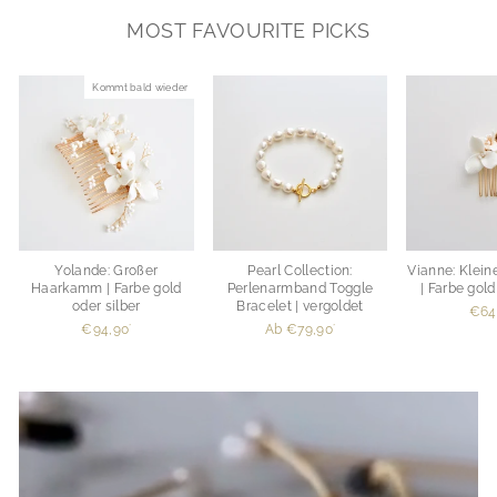
MOST FAVOURITE PICKS
Kommt bald wieder
Yolande: Großer
Pearl Collection:
Vianne: Klei
Haarkamm | Farbe gold
Perlenarmband Toggle
| Farbe gold
oder silber
Bracelet | vergoldet
€64
€94,90
Ab €79,90
*
*