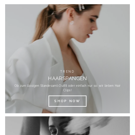
TREND
HAARSPANGEN
Ob zum lässigen Standesamt-Outfit oder einfach nur so: wir lieben Hair
Clips!
SHOP NOW