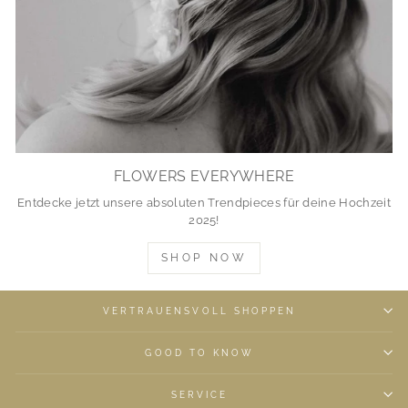
FLOWERS EVERYWHERE
Entdecke jetzt unsere absoluten Trendpieces für deine Hochzeit
2025!
SHOP NOW
VERTRAUENSVOLL SHOPPEN
GOOD TO KNOW
SERVICE