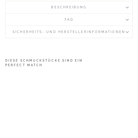
BESCHREIBUNG
FAQ
SICHERHEITS- UND HERSTELLERINFORMATIONEN
DIESE SCHMUCKSTÜCKE SIND EIN
PERFECT MATCH
D
e
l
i
c
a
t
e
D
r
o