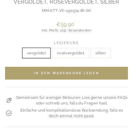
VERGOLDET, ROSÉVERGOLDET, SILBER
MM-KTT-VE-190574-Bl-SK
Normaler
€59,90
*
Preis
inkl. MwSt. zzgl.
Versandkosten
LEGIERUNG
vergoldet
rosévergoldet
silber
IN DEN WARENKORB LEGEN
Gemeinsam für weniger Retouren: Lies gerne unsere FAQs
oder schreib uns, falls du Fragen hast.
Einfache und komplikationslose Rücksendung, falls es
doch einmal nicht passt.