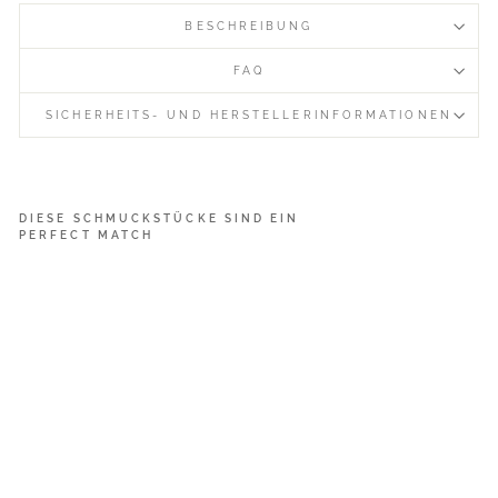
BESCHREIBUNG
FAQ
SICHERHEITS- UND HERSTELLERINFORMATIONEN
DIESE SCHMUCKSTÜCKE SIND EIN
PERFECT MATCH
G
e
m
D
o
t
s
:
R
o
s