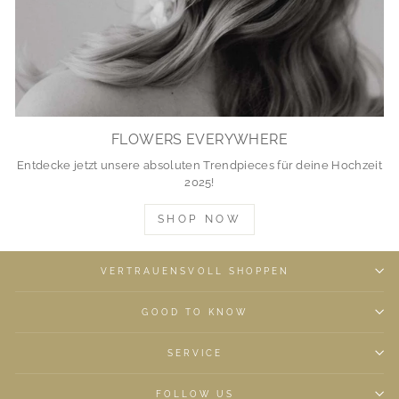
FLOWERS EVERYWHERE
Entdecke jetzt unsere absoluten Trendpieces für deine Hochzeit
2025!
SHOP NOW
VERTRAUENSVOLL SHOPPEN
GOOD TO KNOW
SERVICE
FOLLOW US