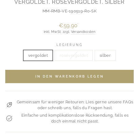
VERGOLDET, ROSÉVERGOLDET, SILBER
MM-RMB-VE-190519-Ro-SK
Normaler
€59,90
*
Preis
inkl. MwSt. zzgl.
Versandkosten
LEGIERUNG
vergoldet
rosévergoldet
silber
IN DEN WARENKORB LEGEN
Gemeinsam für weniger Retouren: Lies gerne unsere FAQs
oder schreib uns, falls du Fragen hast.
Einfache und komplikationslose Rücksendung, falls es
doch einmal nicht passt.