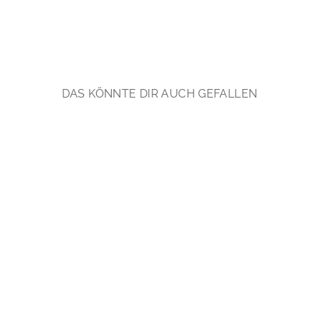
DAS KÖNNTE DIR AUCH GEFALLEN
Gem Dots: Rosa
Chalcedon Armband |
vergoldet, rosévergoldet,
silber
€59,90
*