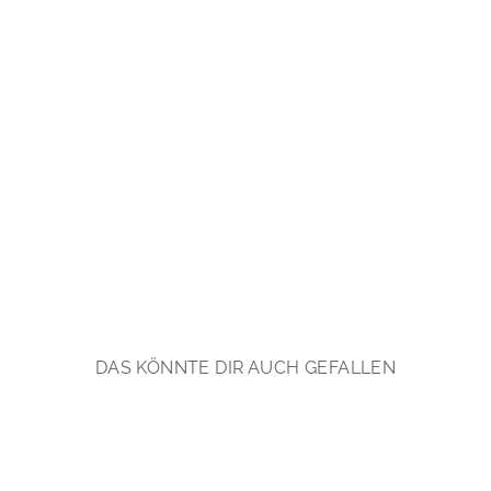
i
l
b
e
r
€89,90
*
DAS KÖNNTE DIR AUCH GEFALLEN