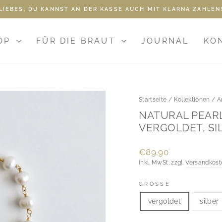
LIEBES, DU KANNST AN DER KASSE AUCH MIT KLARNA ZAHLEN
Pause
Diashow
OP
FÜR DIE BRAUT
JOURNAL
KO
Startseite
/
Kollektionen
/
A
NATURAL PEARL
VERGOLDET, SI
Normaler
€89,90
*
Preis
inkl. MwSt. zzgl.
Versandkost
GRÖSSE
vergoldet
silber