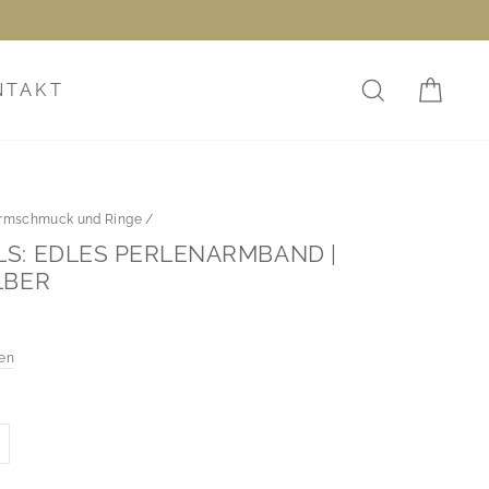
!
SUCHE
EI
NTAKT
rmschmuck und Ringe
/
S: EDLES PERLENARMBAND |
LBER
en