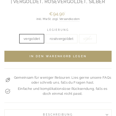
| VERGOLDET, ROSÉVERGOLDET, SILBER
Normaler
€94,90
*
Preis
inkl. MwSt. zzgl.
Versandkosten
LEGIERUNG
vergoldet
rosévergoldet
silber
IN DEN WARENKORB LEGEN
Gemeinsam für weniger Retouren: Lies gerne unsere FAQs
oder schreib uns, falls du Fragen hast.
Einfache und komplikationslose Rücksendung, falls es
doch einmal nicht passt.
BESCHREIBUNG