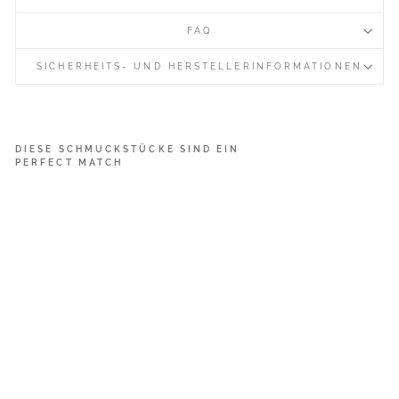
FAQ
SICHERHEITS- UND HERSTELLERINFORMATIONEN
DIESE SCHMUCKSTÜCKE SIND EIN
PERFECT MATCH
G
e
m
C
o
l
l
e
c
t
i
o
n