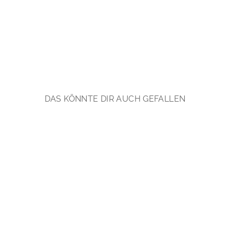
e
r
€94,90
*
DAS KÖNNTE DIR AUCH GEFALLEN
Gem Collection: Prasiolith
Ohrhänger | vergoldet,
rosévergoldet, silber