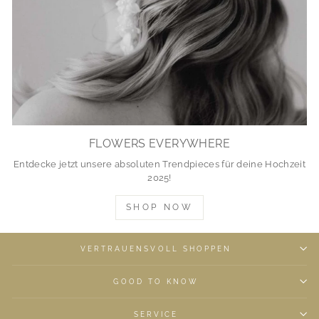
FLOWERS EVERYWHERE
Entdecke jetzt unsere absoluten Trendpieces für deine Hochzeit
2025!
SHOP NOW
VERTRAUENSVOLL SHOPPEN
GOOD TO KNOW
SERVICE