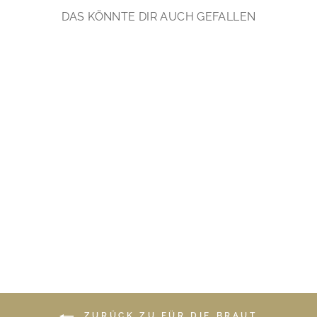
DAS KÖNNTE DIR AUCH GEFALLEN
New Collection: Feminine
Perlenohrringe | silber,
vergoldet
€74,90
*
ZURÜCK ZU FÜR DIE BRAUT