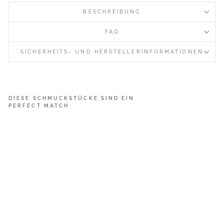
BESCHREIBUNG
FAQ
SICHERHEITS- UND HERSTELLERINFORMATIONEN
DIESE SCHMUCKSTÜCKE SIND EIN
PERFECT MATCH
N
e
w
C
o
l
l
e
c
t
i