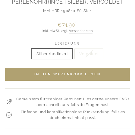
PERLENOHRRINGE | SILBER, VERGOLDET
MM-HRR-190840-Sü-SK-1
Normaler
€74,90
*
Preis
inkl. MwSt. zzgl.
Versandkosten
LEGIERUNG
Silber rhodiniert
Vergoldet
IN DEN WARENKORB LEGEN
Gemeinsam für weniger Retouren: Lies gerne unsere FAQs
oder schreib uns, falls du Fragen hast.
Einfache und komplikationslose Rücksendung, falls es
doch einmal nicht passt.