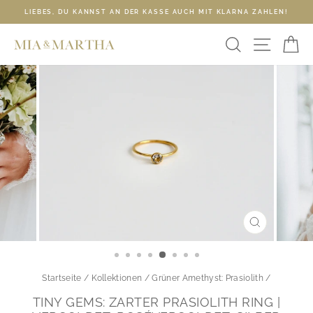
Direkt
LIEBES, DU KANNST AN DER KASSE AUCH MIT KLARNA ZAHLEN!
zum
Pause
Inhalt
SUCHE
SEIT
E
Diashow
SCHLIESSE
ESC)
Startseite
/
Kollektionen
/
Grüner Amethyst: Prasiolith
/
TINY GEMS: ZARTER PRASIOLITH RING |