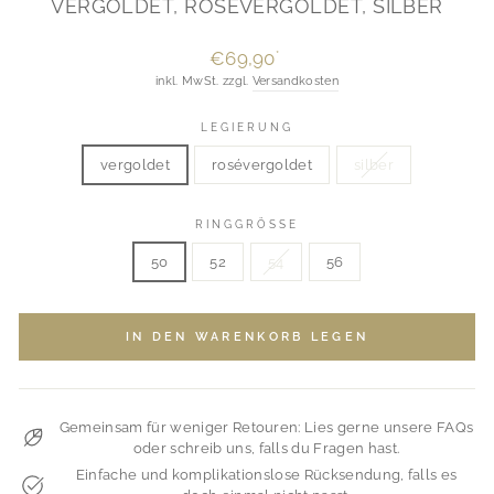
VERGOLDET, ROSÉVERGOLDET, SILBER
Normaler
€69,90
*
Preis
inkl. MwSt. zzgl.
Versandkosten
LEGIERUNG
vergoldet
rosévergoldet
silber
RINGGRÖSSE
50
52
54
56
IN DEN WARENKORB LEGEN
Gemeinsam für weniger Retouren: Lies gerne unsere FAQs
oder schreib uns, falls du Fragen hast.
Einfache und komplikationslose Rücksendung, falls es