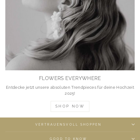
FLOWERS EVERYWHERE
Entdecke jetzt unsere absoluten Trendpieces für deine Hochzeit
2025!
SHOP NOW
VERTRAUENSVOLL SHOPPEN
GOOD TO KNOW