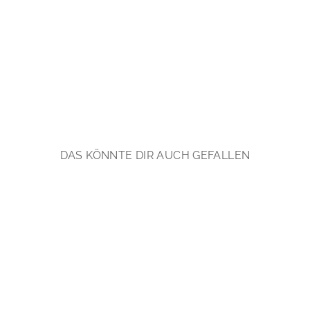
e
r
Ab
€54,90
*
DAS KÖNNTE DIR AUCH GEFALLEN
Tiny Gems: Zarter