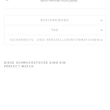
doch einmal nicht passt.
BESCHREIBUNG
FAQ
SICHERHEITS- UND HERSTELLERINFORMATIONEN
DIESE SCHMUCKSTÜCKE SIND EIN
PERFECT MATCH
T
i
n
y
G
e
m
s