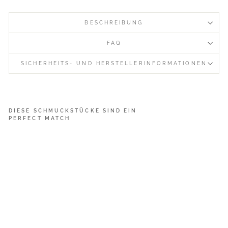
BESCHREIBUNG
FAQ
SICHERHEITS- UND HERSTELLERINFORMATIONEN
DIESE SCHMUCKSTÜCKE SIND EIN
PERFECT MATCH
D
e
l
i
c
a
t
e
D
o