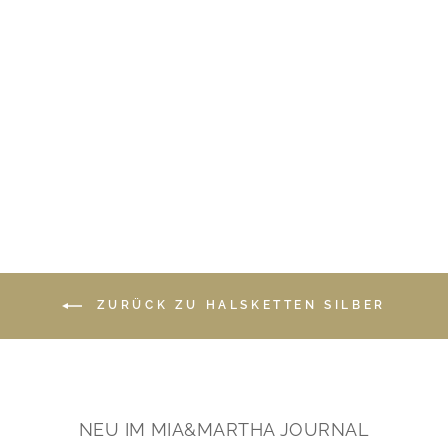
Delicate Dots: Satellite
Rosenquarz Kette |
vergoldet, rosévergoldet,
silber
€74,90
*
ZURÜCK ZU HALSKETTEN SILBER
NEU IM MIA&MARTHA JOURNAL