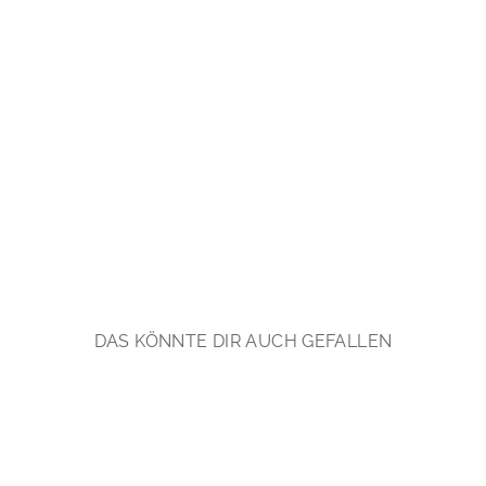
t
,
s
i
l
b
e
r
€74,90
*
DAS KÖNNTE DIR AUCH GEFALLEN