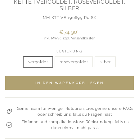
KETTE | VERGOLDET, ROSÉVERGOLDET,
SILBER
MM-KTT-VE-190699-Ro-SK
Normaler
€74,90
*
Preis
inkl. MwSt. zzgl.
Versandkosten
LEGIERUNG
vergoldet
rosévergoldet
silber
IN DEN WARENKORB LEGEN
Gemeinsam für weniger Retouren: Lies gerne unsere FAQs
oder schreib uns, falls du Fragen hast.
Einfache und komplikationslose Rücksendung, falls es
doch einmal nicht passt.