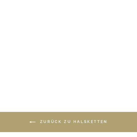
Delicate Drops: Satellite
Kette Rosenquarz |
vergoldet, rosévergoldet,
silber
Ab €89,90
*
ZURÜCK ZU HALSKETTEN