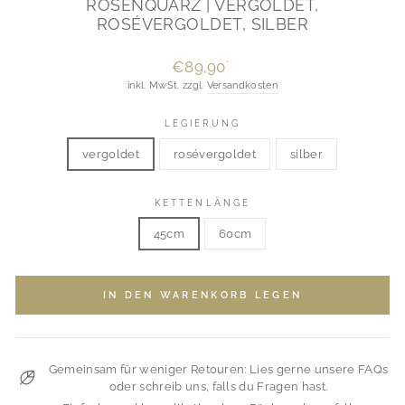
ROSENQUARZ | VERGOLDET,
ROSÉVERGOLDET, SILBER
Normaler
€89,90
*
Preis
inkl. MwSt. zzgl.
Versandkosten
LEGIERUNG
vergoldet
rosévergoldet
silber
KETTENLÄNGE
45cm
60cm
IN DEN WARENKORB LEGEN
Gemeinsam für weniger Retouren: Lies gerne unsere FAQs
oder schreib uns, falls du Fragen hast.