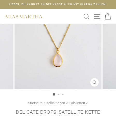
Direkt
LIEBES, DU KANNST AN DER KASSE AUCH MIT KLARNA ZAHLEN!
zum
Pause
Inhalt
SUCHE
SEIT
E
Diashow
SCHLIESSE
ESC)
Startseite
/
Kollektionen
/
Halsketten
/
DELICATE DROPS: SATELLITE KETTE