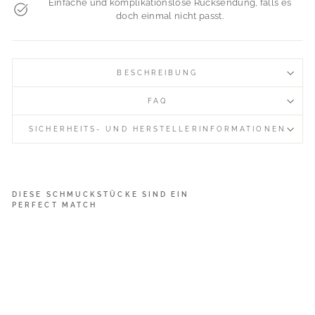
Einfache und komplikationslose Rücksendung, falls es
doch einmal nicht passt.
BESCHREIBUNG
FAQ
SICHERHEITS- UND HERSTELLERINFORMATIONEN
DIESE SCHMUCKSTÜCKE SIND EIN
PERFECT MATCH
D
e
l
i
c
a
t