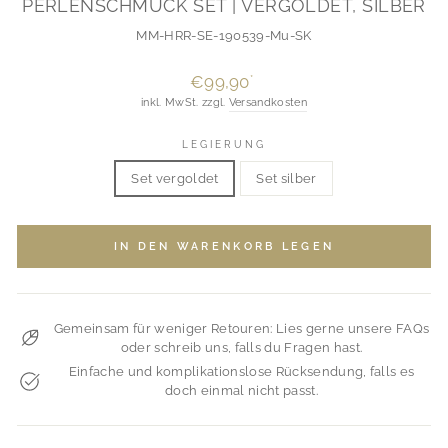
PERLENSCHMUCK SET | VERGOLDET, SILBER
MM-HRR-SE-190539-Mu-SK
Normaler
€99,90
*
Preis
inkl. MwSt. zzgl.
Versandkosten
LEGIERUNG
Set vergoldet
Set silber
IN DEN WARENKORB LEGEN
Gemeinsam für weniger Retouren: Lies gerne unsere FAQs
oder schreib uns, falls du Fragen hast.
Einfache und komplikationslose Rücksendung, falls es
doch einmal nicht passt.