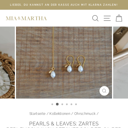
Direkt
LIEBES, DU KANNST AN DER KASSE AUCH MIT KLARNA ZAHLEN!
zum
Pause
Inhalt
SUCHE
SEIT
E
Diashow
SCHLIESSE
ESC)
Startseite
/
Kollektionen
/
Ohrschmuck
/
PEARLS & LEAVES: ZARTES