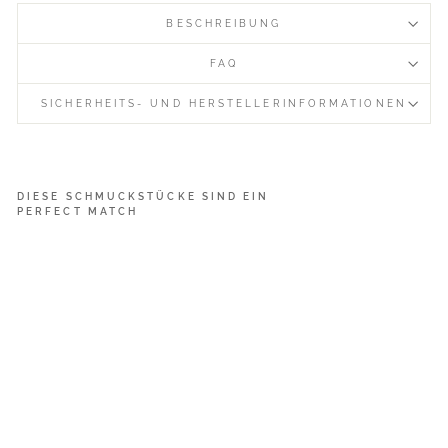
BESCHREIBUNG
FAQ
SICHERHEITS- UND HERSTELLERINFORMATIONEN
DIESE SCHMUCKSTÜCKE SIND EIN
PERFECT MATCH
P
e
a
r
l
s
&
L
e
a
v