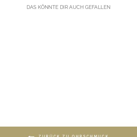
DAS KÖNNTE DIR AUCH GEFALLEN
Pearls & Leaves: Zartes
Perlenschmuck Set |
vergoldet, silber
€99,90
*
ZURÜCK ZU OHRSCHMUCK