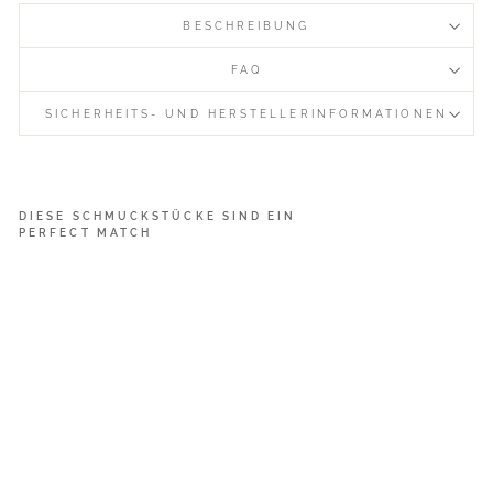
BESCHREIBUNG
FAQ
SICHERHEITS- UND HERSTELLERINFORMATIONEN
DIESE SCHMUCKSTÜCKE SIND EIN
PERFECT MATCH
F
a
c
e
t
t
e
:
M
o
n