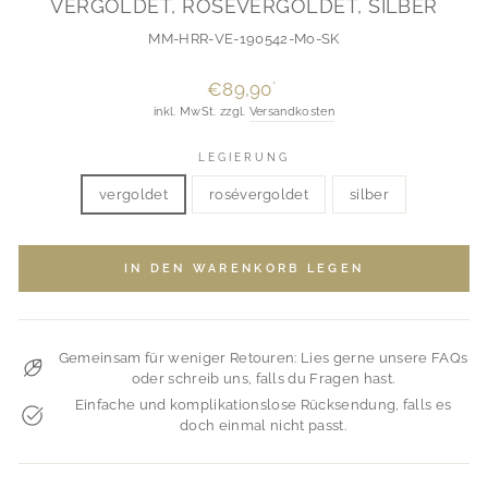
VERGOLDET, ROSÉVERGOLDET, SILBER
MM-HRR-VE-190542-Mo-SK
Normaler
€89,90
*
Preis
inkl. MwSt. zzgl.
Versandkosten
LEGIERUNG
vergoldet
rosévergoldet
silber
IN DEN WARENKORB LEGEN
Gemeinsam für weniger Retouren: Lies gerne unsere FAQs
oder schreib uns, falls du Fragen hast.
Einfache und komplikationslose Rücksendung, falls es
doch einmal nicht passt.