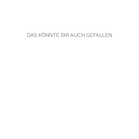
DAS KÖNNTE DIR AUCH GEFALLEN
Facette: Mondstein
Ohrstecker | vergoldet,
rosévergoldet, silber
€89,90
*