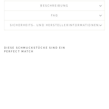
BESCHREIBUNG
FAQ
SICHERHEITS- UND HERSTELLERINFORMATIONEN
DIESE SCHMUCKSTÜCKE SIND EIN
PERFECT MATCH
S
i
n
g
l
e
s
:
M
o
n