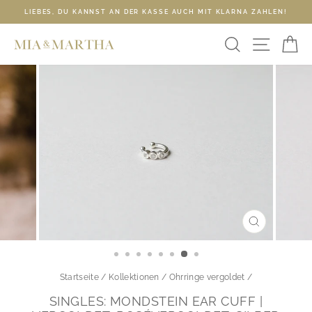
Direkt
LIEBES, DU KANNST AN DER KASSE AUCH MIT KLARNA ZAHLEN!
zum
Pause
Inhalt
SUCHE
SEIT
E
Diashow
SCHLIESSE
ESC)
Startseite
/
Kollektionen
/
Ohrringe vergoldet
/
SINGLES: MONDSTEIN EAR CUFF |