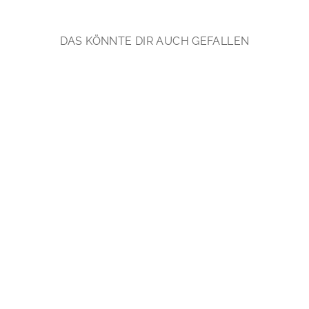
DAS KÖNNTE DIR AUCH GEFALLEN
Singles: Mondstein Ear
Cuff | vergoldet,
rosévergoldet, silber
€39,90
*