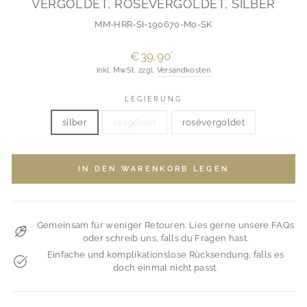
VERGOLDET, ROSÉVERGOLDET, SILBER
MM-HRR-SI-190670-Mo-SK
Normaler
€39,90
*
Preis
inkl. MwSt. zzgl.
Versandkosten
LEGIERUNG
silber
vergoldet
rosévergoldet
IN DEN WARENKORB LEGEN
Gemeinsam für weniger Retouren: Lies gerne unsere FAQs
oder schreib uns, falls du Fragen hast.
Einfache und komplikationslose Rücksendung, falls es
doch einmal nicht passt.