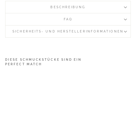
BESCHREIBUNG
FAQ
SICHERHEITS- UND HERSTELLERINFORMATIONEN
DIESE SCHMUCKSTÜCKE SIND EIN
PERFECT MATCH
C
h
u
n
k
y
H
o
o
p
s