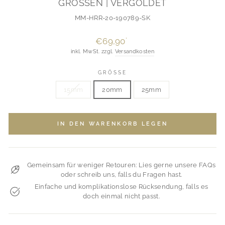
GRÖSSEN | VERGOLDET
MM-HRR-20-190789-SK
Normaler
€69,90
*
Preis
inkl. MwSt. zzgl.
Versandkosten
GRÖSSE
15mm
20mm
25mm
IN DEN WARENKORB LEGEN
Gemeinsam für weniger Retouren: Lies gerne unsere FAQs
oder schreib uns, falls du Fragen hast.
Einfache und komplikationslose Rücksendung, falls es
doch einmal nicht passt.