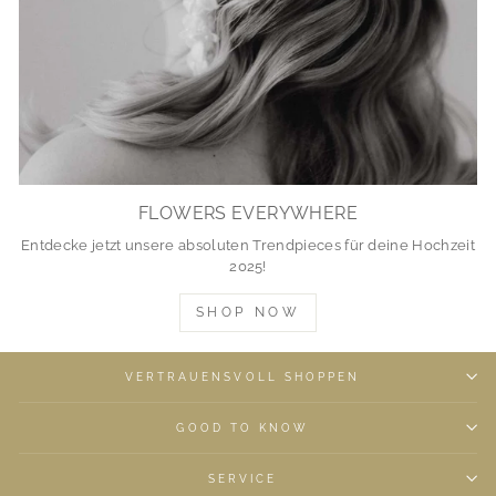
FLOWERS EVERYWHERE
Entdecke jetzt unsere absoluten Trendpieces für deine Hochzeit
2025!
SHOP NOW
VERTRAUENSVOLL SHOPPEN
GOOD TO KNOW
SERVICE